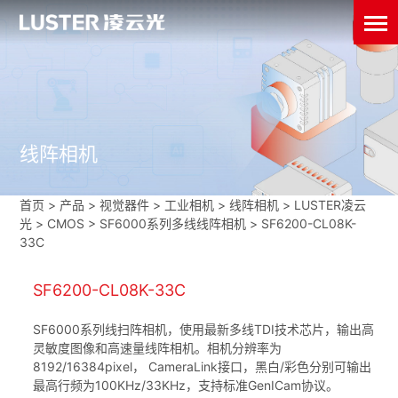
线阵相机
首页
>
产品 > 视觉器件 >
工业相机
>
线阵相机
>
LUSTER凌云
光
>
CMOS
>
SF6000系列多线线阵相机
>
SF6200-CL08K-
33C
SF6200-CL08K-33C
SF6000系列线扫阵相机，使用最新多线TDI技术芯片，输出高
灵敏度图像和高速量线阵相机。相机分辨率为
8192/16384pixel， CameraLink接口，黑白/彩色分别可输出
最高行频为100KHz/33KHz，支持标准GenICam协议。