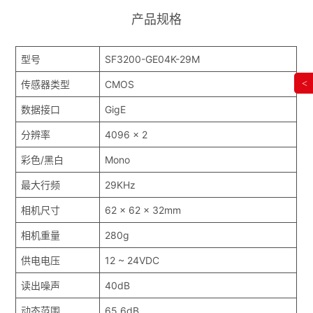
产品规格
型号
SF3200-GE04K-29M
<
传感器类型
CMOS
数据接口
GigE
分辨率
4096 x 2
彩色/黑白
Mono
最大行频
29KHz
相机尺寸
62 x 62 x 32mm
相机重量
280g
供电电压
12 ~ 24VDC
读出噪声
40dB
动态范围
65.6dB