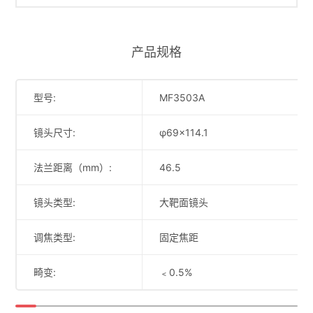
产品规格
型号:
MF3503A
镜头尺寸:
φ69×114.1
法兰距离（mm）:
46.5
镜头类型:
大靶面镜头
调焦类型:
固定焦距
畸变:
﹤0.5%