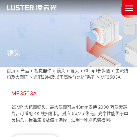
镜头
首页
>
产品 > 视觉器件 >
镜头
>
镜头
>
Chiopt长步道
>
主流线
扫及大面阵
>
适配29M及以下高性价比MF系列
>
MF3503A
MF3503A
29MP 大靶面镜头，最大像面可达43mm支持 2900 万像素芯
片，可适配 4K 线扫相机，对应 5μ/7μ 像元。光学性能优于单
反镜头，标准焦段及倍率选择，适用于印刷包装检测。