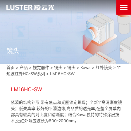
镜头
首页
>
产品 > 视觉器件 >
镜头
>
镜头
>
Kowa
>
红外镜头
>
1"
短波红外HC-SW系列
>
LM16HC-SW
LM16HC-SW
紧凑的结构外形,带有焦点和光圈锁定螺母；全新1”高清晰度镜
头；低失真率,较好的平滑边缘,高品质的透光率,在整个屏幕内
都具有较高的对比度和清晰度；结合Kowa独特的特殊涂层技
术,近红外响应波长为800-2000nm。