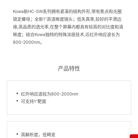
Kowa新HC-SW系列拥有紧凑的结构外形,带有焦点和光圈
锁定螺母；全新1”高清晰度镜头；低失真率,较好的平滑边
缘,高品质的透光率,在整个屏幕内都具有较高的对比度和清
晰度；结合Kowa独特的特殊涂层技术,近红外响应波长为
800-2000nm。
产品特性
红外响应波段为800-2000nm
可支持1”靶面
高解析度，低畸变