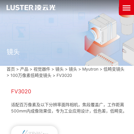
镜头
首页
>
产品 > 视觉器件 >
镜头
>
镜头
>
Myutron
>
低畸变镜头
>
100万像素低畸变镜头
>
FV3020
FV3020
适配百万像素及以下分辨率面阵相机，焦段覆盖广，工作距离
500mm内成像效果佳，专为工业应用设计，低色差，低畸变。