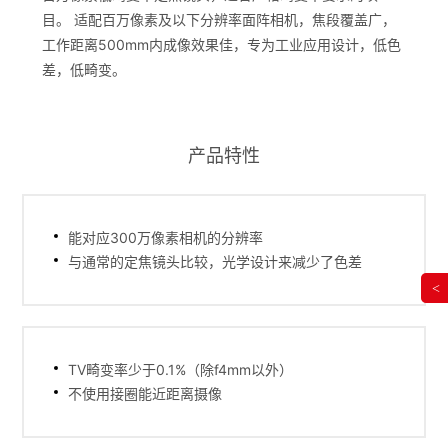
目。 适配百万像素及以下分辨率面阵相机，焦段覆盖广，
工作距离500mm内成像效果佳，专为工业应用设计，低色
差，低畸变。
产品特性
能对应300万像素相机的分辨率
与通常的定焦镜头比较，光学设计来减少了色差
<
TV畸变率少于0.1%（除f4mm以外）
不使用接圈能近距离摄像