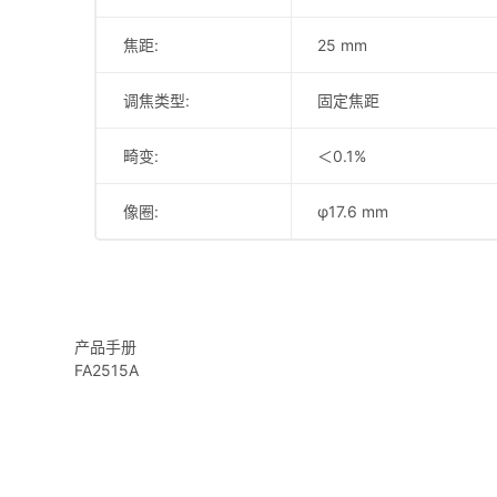
焦距:
25 mm
调焦类型:
固定焦距
畸变:
＜0.1%
像圈:
φ17.6 mm
产品手册
FA2515A