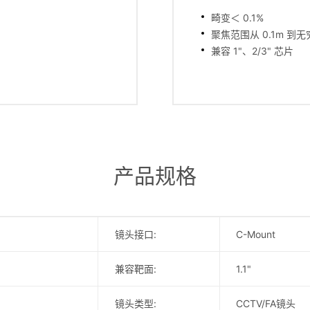
畸变＜ 0.1%
聚焦范围从 0.1m 到无
兼容 1"、2/3" 芯片
产品规格
镜头接口:
C-Mount
兼容靶面:
1.1"
镜头类型:
CCTV/FA镜头