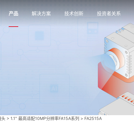
产品
解决方案
技术创新
投资者关系
镜头
>
1.1" 最高适配10MP分辨率FA15A系列
>
FA2515A