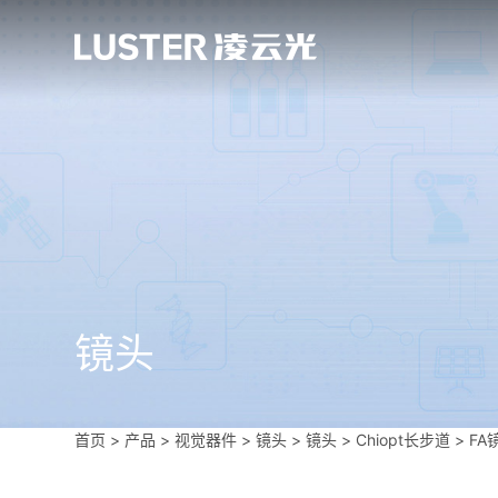
镜头
首页
>
产品 > 视觉器件 >
镜头
>
镜头
>
Chiopt长步道
>
FA