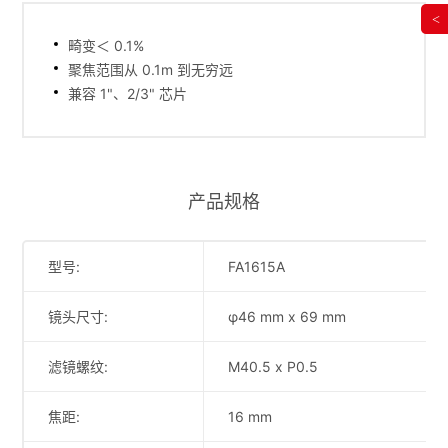
<
畸变＜ 0.1%
聚焦范围从 0.1m 到无穷远
兼容 1"、2/3" 芯片
产品规格
型号:
FA1615A
镜头尺寸:
φ46 mm x 69 mm
滤镜螺纹:
M40.5 x P0.5
焦距:
16 mm