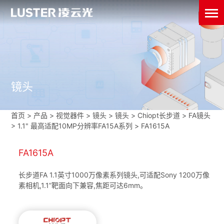
镜头
首页
>
产品 > 视觉器件 >
镜头
>
镜头
>
Chiopt长步道
>
FA镜头
>
1.1" 最高适配10MP分辨率FA15A系列
>
FA1615A
FA1615A
长步道FA 1.1英寸1000万像素系列镜头,可适配Sony 1200万像
素相机,1.1”靶面向下兼容,焦距可达6mm。