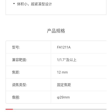
体积小，超紧凑型设计
产品规格
型号:
FA1211A
兼容靶面:
1/1.7"及以上
焦距:
12 mm
调焦类型:
固定焦距
像圈:
φ29mm