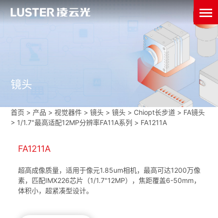
镜头
首页
>
产品 > 视觉器件 >
镜头
>
镜头
>
Chiopt长步道
>
FA镜头
>
1/1.7"最高适配12MP分辨率FA11A系列
>
FA1211A
FA1211A
超高成像质量，适用于像元1.85um相机，最高可达1200万像
素，匹配IMX226芯片（1/1.7"12MP），焦距覆盖6-50mm，
体积小，超紧凑型设计。