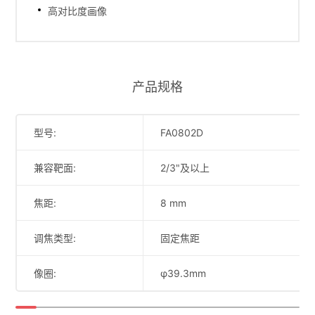
高对比度画像
产品规格
型号:
FA0802D
兼容靶面:
2/3"及以上
焦距:
8 mm
调焦类型:
固定焦距
像圈:
φ39.3mm