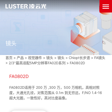
镜头
首页
>
产品 > 视觉器件 >
镜头
>
镜头
>
Chiopt长步道
>
FA镜头
>
2/3"最高适配5MP分辨率FA02D系列
>
FA0802D
FA0802D
​FA0802D适用于 200 万 ,300 万，500 万相机，高相对照
度，大通光孔径，对焦范围从 0.1m 到无穷远，F/NO 1.4-16
超大光圈，一致性好，高对比度画像。