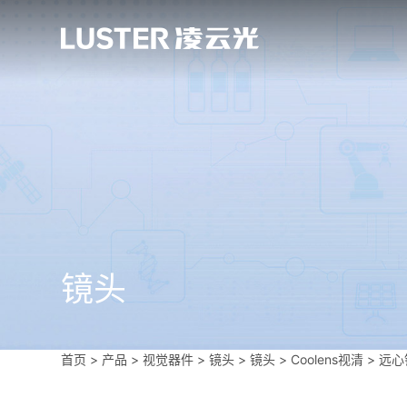
镜头
首页
>
产品 > 视觉器件 >
镜头
>
镜头
>
Coolens视清
>
远心