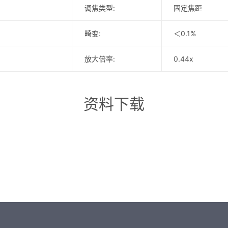
调焦类型:
固定焦距
畸变:
＜0.1%
放大倍率:
0.44x
资料下载