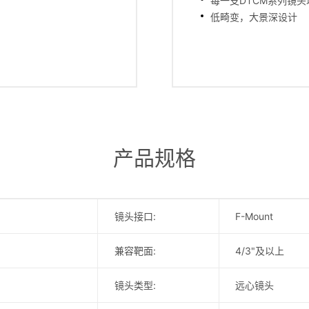
每一支DTCM系列镜
低畸变，大景深设计
产品规格
镜头接口:
F-Mount
兼容靶面:
4/3"及以上
镜头类型:
远心镜头