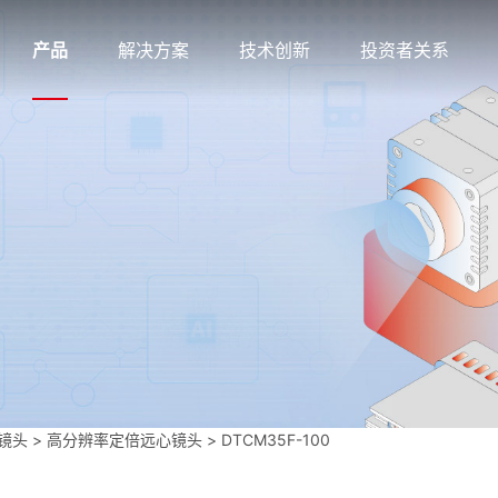
产品
解决方案
技术创新
投资者关系
镜头
>
高分辨率定倍远心镜头
>
DTCM35F-100