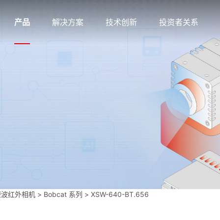
产品
解决方案
技术创新
投资者关系
短波红外相机
>
Bobcat 系列
>
XSW-640-BT.656