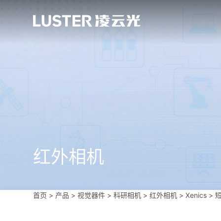
红外相机
首页
>
产品 > 视觉器件 >
科研相机
>
红外相机
>
Xenics
>