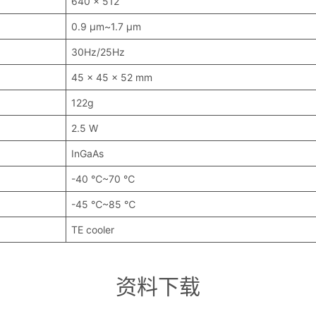
640 x 512
0.9 μm~1.7 μm
30Hz/25Hz
45 x 45 x 52 mm
122g
2.5 W
InGaAs
-40 ℃~70 ℃
-45 ℃~85 ℃
TE cooler
资料下载