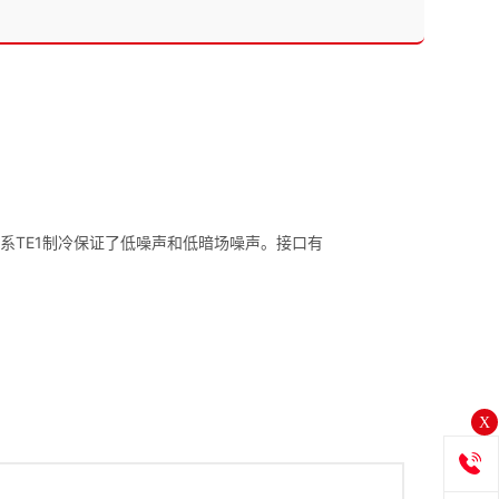
。全系TE1制冷保证了低噪声和低暗场噪声。接口有
X