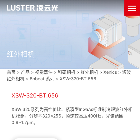
红外相机
首页
>
产品 > 视觉器件 >
科研相机
>
红外相机
>
Xenics
>
短波
红外相机
>
Bobcat 系列
>
XSW-320-BT.656
XSW-320-BT.656
XSW 320系列为高性价比、紧凑型InGaAs标准制冷短波红外相
机模组，分辨率320×256，帧速较高达400Hz，光谱范围
0.9~1.7μm。