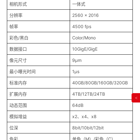
相机形式
一体式
分辨率
2560 x 2016
帧率
4500 fps
彩色/黑白
Color/Mono
数据接口
10GigE/GigE
像元尺寸
9μm
最小曝光时间
1μs
标准内存
40GB/80GB/160GB/320GB
扩展内存
4TB/12TB/24TB
<
动态范围
64dB
模拟增益
x2、x4、x8
位深
8bit/10bit/12bit
色彩
单色（M）/彩色（C）