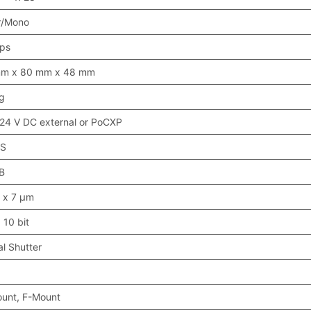
r/Mono
ps
m x 80 mm x 48 mm
g
 24 V DC external or PoCXP
S
B
 x 7 μm
, 10 bit
al Shutter
unt, F-Mount