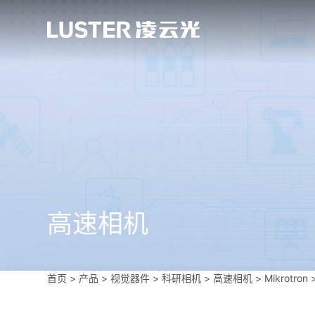
高速相机
首页
>
产品 > 视觉器件 >
科研相机
>
高速相机
>
Mikrotron