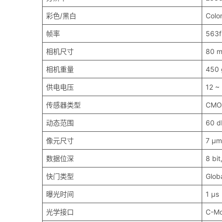
彩色/黑白
Colo
帧率
563f
相机尺寸
80 m
相机重量
450 
供电电压
12 ~
传感器类型
CMO
动态范围
60 d
像元尺寸
7 μm
数据位深
8 bit
快门类型
Glob
曝光时间
1 μs
光学接口
C-Mo