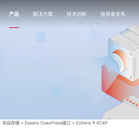
产品
解决方案
技术创新
投资者关系
>
非自存储
>
Eosens CoaxPress接口
>
EoSens ® 4CXP