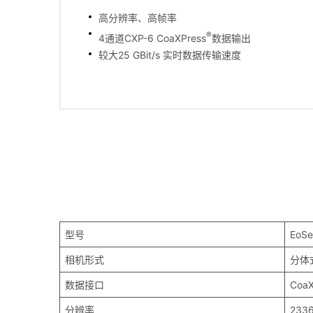
高分辨率、高帧率
®
4通道CXP-6 CoaXPress
数据输出
较大25 GBit/s 实时数据传输速度
型号
EoS
相机形式
分体
数据接口
CoaX
分辨率
2336