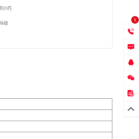
体积小巧
X
抖动