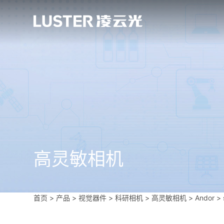
高灵敏相机
首页
>
产品 > 视觉器件 >
科研相机
>
高灵敏相机
>
Andor
>