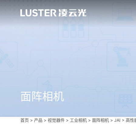
面阵相机
首页
>
产品 > 视觉器件 >
工业相机
>
面阵相机
>
JAI
>
高性