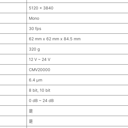
5120 x 3840
Mono
30 fps
62 mm x 62 mm x 84.5 mm
320 g
12 V ~ 24 V
CMV20000
6.4 μm
8 bit, 10 bit
0 dB ~ 24 dB
是
是