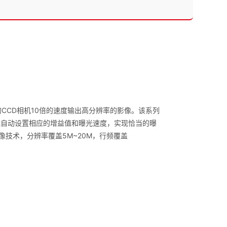
的CCD相机10倍的速度输出高分辨率的影像。该系列
量。也能自动设置相应的增益值和曝光速度，实现恰当的曝
像技术，分辨率覆盖5M~20M，行频覆盖