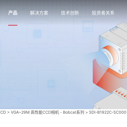
产品
解决方案
技术创新
投资者关系
CCD
>
VGA~29M 高性能CCD相机 - Bobcat系列
>
SDI-B1922C-SC000