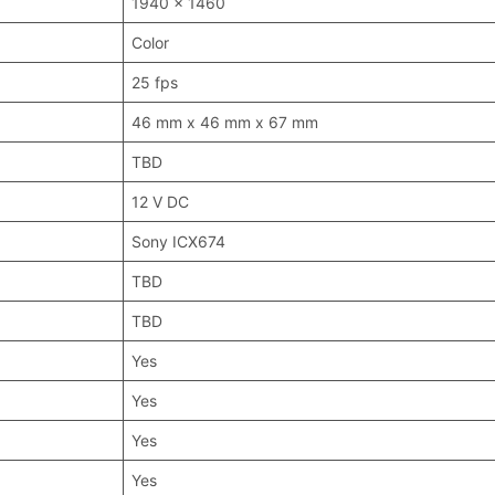
1940 x 1460
Color
25 fps
46 mm x 46 mm x 67 mm
TBD
12 V DC
Sony ICX674
TBD
TBD
Yes
Yes
Yes
Yes