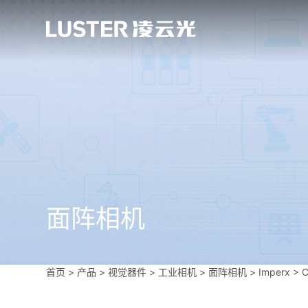
面阵相机
首页
>
产品 > 视觉器件 >
工业相机
>
面阵相机
>
Imperx
>