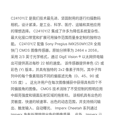
C2410Y/Z 是我们技术最先进、坚固耐用的逐行扫描数码
相机，设计紧凑，是工业、科学、医疗、运输和其他应用
的理想选择。 C2410Y/Z 集成了许多为降低系统复杂性、
最大化接口带宽和扩展可用操作范围而量身定制的独特功
能。 C2410Y/Z 配备 Sony Pregius IMX250MY/ZR 全局
快门 CMOS 图像传感器，原始分辨率为 2464 x 2056，
采用 2/3 英寸光学格式，通过 GigE Vision ® 以太网供电输
出可提供高达每秒 22 帧的速度。 该传感器提供单色 (Z) 或
彩色 (Y) 版本，并具有独特的 2x2 像素子阵列，其中子阵
列中的每个像素阻挡不同的偏振滤光角（0、45、90 或
135 度）。 这允许用户在每次图像捕获中获得具有四个不
同偏振角的图像。 CMOS 技术消除了不受控制的照明应用
中超亮强度和镜面反射区域的拖影柱。 该相机具有出色的
灵敏度、快速的帧速率、出色的动态范围，并支持频闪输
出、触发输入、自动曝光、 Imperx Cheetah 系列通过
Imperx 专有处理提供出色的图像质量。 此外，Imperx 让