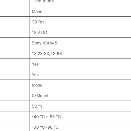
1296 x 966
Mono
39 fps
12 V DC
Sony ICX445
1X,2X,3X,4X,8X
Yes
Yes
Mono
C-Mount
50 m
-40 ℃ ~ 85 ℃
-50 ℃~90 ℃