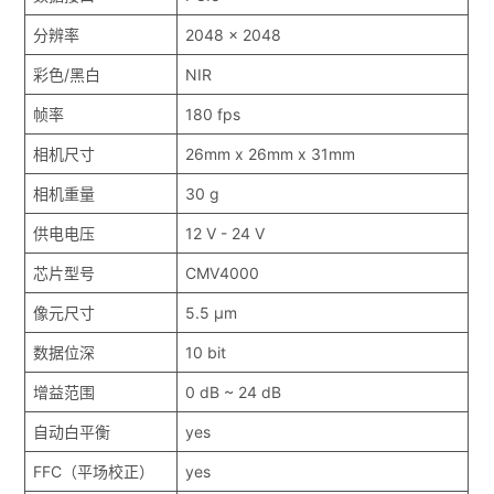
分辨率
2048 x 2048
彩色/黑白
NIR
帧率
180 fps
相机尺寸
26mm x 26mm x 31mm
相机重量
30 g
供电电压
12 V - 24 V
芯片型号
CMV4000
像元尺寸
5.5 μm
数据位深
10 bit
增益范围
0 dB ~ 24 dB
自动白平衡
yes
FFC（平场校正）
yes