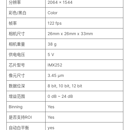
分辨率
2064 x 1544
彩色/黑白
Color
帧率
122 fps
相机尺寸
26mm x 26mm x 33mm
相机重量
38 g
供电电压
5 V
芯片型号
IMX252
像元尺寸
3.45 μm
数据位深
8 bit, 10 bit, 12 bit
增益范围
0 dB ~ 24 dB
Binning
Yes
是否支持ROI
Yes
自动白平衡
yes