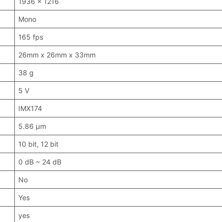
1936 x 1216
Mono
165 fps
26mm x 26mm x 33mm
38 g
5 V
IMX174
5.86 μm
10 bit, 12 bit
0 dB ~ 24 dB
No
Yes
yes