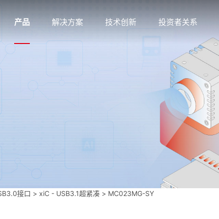
产品
解决方案
技术创新
投资者关系
SB3.0接口
>
xiC - USB3.1超紧凑
>
MC023MG-SY