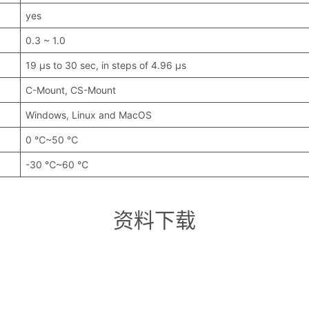
yes
0.3 ~ 1.0
19 μs to 30 sec, in steps of 4.96 μs
C-Mount, CS-Mount
Windows, Linux and MacOS
0 ℃~50 ℃
-30 ℃~60 ℃
资料下载