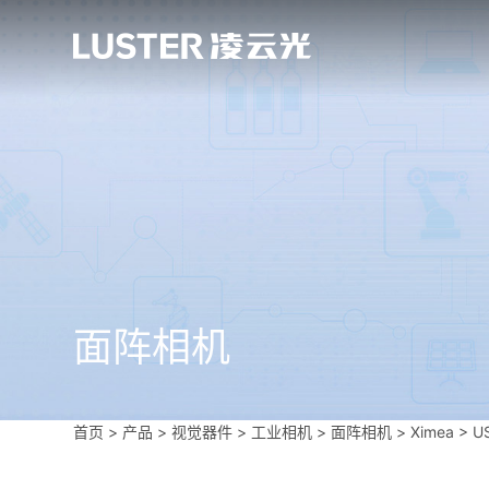
面阵相机
首页
>
产品 > 视觉器件 >
工业相机
>
面阵相机
>
Ximea
>
U