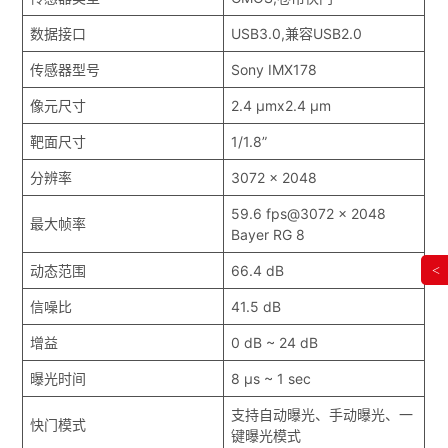
数据接口
USB3.0,兼容USB2.0
传感器型号
Sony IMX178
像元尺寸
2.4 μmx2.4 μm
靶面尺寸
1/1.8”
分辨率
3072 x 2048
59.6 fps@3072 x 2048
最大帧率
Bayer RG 8
动态范围
66.4 dB
<
信噪比
41.5 dB
增益
0 dB ~ 24 dB
曝光时间
8 μs ~ 1 sec
支持自动曝光、手动曝光、一
快门模式
键曝光模式