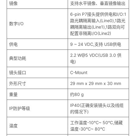
镜像
支持水平镜像、垂直镜像输出
6-pin P7接头提供供电和I/O:1
路光耦隔离输入(Line0),1路光
数字I/O
耦隔离输出(Line1),1路双向可
配置非隔离I/O(Line2)
供电
9 ~ 24 VDC,支持 USB供电
2.2 W@5 VDC(USB 3.0 供
典型功耗
电)
镜头接口
C-Mount
外形尺寸
29 mm x 29 mm x 30 mm
重量
约80 g
IP40(正确安装镜头以及线缆
IP防护等级
的情况下)
工作温度-10°C~ 50°C,储藏
温度
温度-30°C~ 80°C