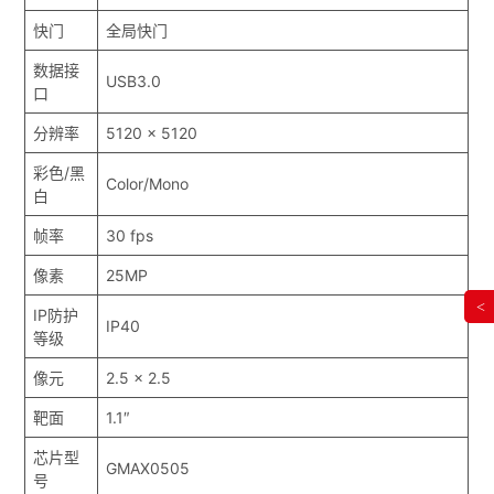
快门
全局快门
数据接
USB3.0
口
分辨率
5120 x 5120
彩色/黑
Color/Mono
白
帧率
30 fps
像素
25MP
<
IP防护
IP40
等级
像元
2.5 x 2.5
靶面
1.1″
芯片型
GMAX0505
号