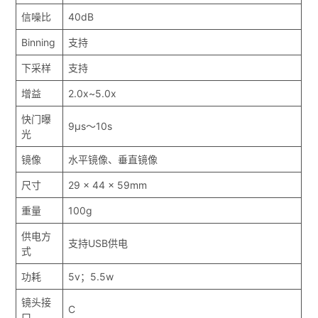
信噪比
40dB
Binning
支持
下采样
支持
增益
2.0x~5.0x
快门曝
9μs～10s
光
镜像
水平镜像、垂直镜像
尺寸
29 x 44 x 59mm
重量
100g
供电方
支持USB供电
式
功耗
5v；5.5w
镜头接
C
口