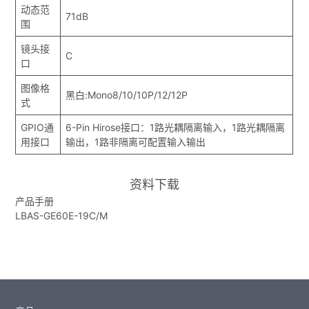
动态范
71dB
围
镜头接
C
口
图像格
黑白:Mono8/10/10P/12/12P
式
GPIO通
6-Pin Hirose接口：1路光耦隔离输入，1路光耦隔离
用接口
输出，1路非隔离可配置输入输出
资料下载
产品手册
LBAS-GE60E-19C/M