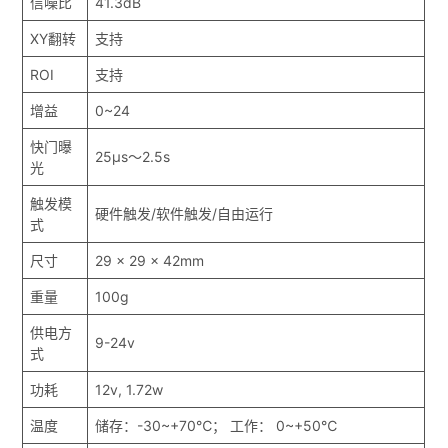
信噪比
41.3dB
XY翻转
支持
ROI
支持
增益
0~24
快门曝
25μs～2.5s
光
触发模
硬件触发/软件触发/自由运行
式
尺寸
29 x 29 x 42mm
重量
100g
供电方
9-24v
式
功耗
12v, 1.72w
温度
储存：-30~+70℃； 工作： 0~+50℃