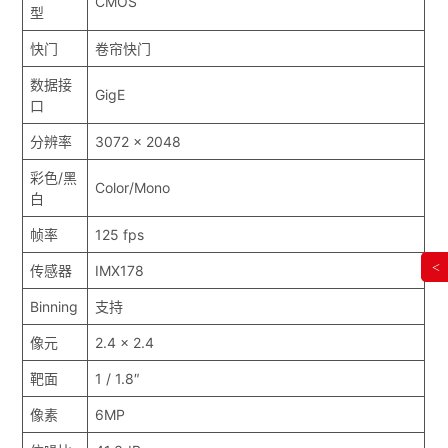
CMOS
型
快门
卷帘快门
数据接
GigE
口
分辨率
3072 x 2048
彩色/黑
Color/Mono
白
帧率
125 fps
<
传感器
IMX178
Binning
支持
像元
2.4 x 2.4
靶面
1 / 1.8″
像素
6MP