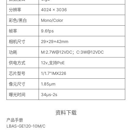
分辨率
4024 x 3036
彩色/黑白
Mono/Color
帧率
9.6fps
相机尺寸
29x29x42mm
功耗
M:2.7W@12VDC；C:3W@12VDC
供电方式
12v,支持PoE
芯片型号
1/1.7"IMX226
像元尺寸
1.85μm
曝光时间
34μs-2s
资料下载
产品手册
LBAS-GE120-10M/C