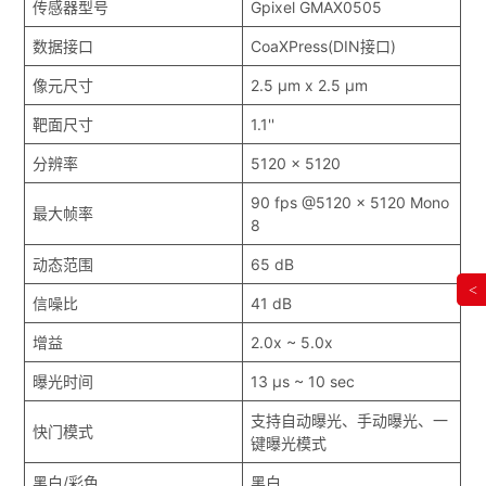
传感器型号
Gpixel GMAX0505
数据接口
CoaXPress(DIN接口)
像元尺寸
2.5 μm x 2.5 μm
靶面尺寸
1.1''
分辨率
5120 x 5120
90 fps @5120 x 5120 Mono
最大帧率
8
动态范围
65 dB
<
信噪比
41 dB
增益
2.0x ~ 5.0x
曝光时间
13 μs ~ 10 sec
支持自动曝光、手动曝光、一
快门模式
键曝光模式
黑白/彩色
黑白