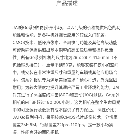
产品描述
JAI的Go系列相机外形小巧，以入门级的价格提供出色的功
能性和性能，是各种机器视觉应用的较优入门配置。
CMOS技术、低噪声像素、全局快门功能及其他高级功能
可帮助确保提供超出基本期望的高图像质量和操作灵活
性。所有Go系列相机的尺寸均为29 x 29 x 41.5 mm（不
包括镜头接口），重量不到50克，能够安装在狭小的空间
中，或安装在非常注重尺寸和重量的车辆或其他应用场合
中。该系列相机专为满足实际需求而精心打造，外壳坚固
耐用；为较大限度地提升其适应严苛工业环境的能力，JAI
对其进行了高强度的冲击(80G)和震动(10G)测试。Go系列
相机的MTBF超过180,000小时，这为相机在整个生命周期
中的可靠运行及低拥有成本提供了有力保证。 高性价比：
JAI Go系列相机，采用较新CMOS芯片成像技术，分辨率
覆盖2M~5M，行频覆盖22fps~110fps，是一款小巧紧
凑，性能良好的面阵相机。