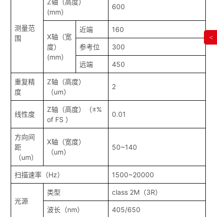
Z轴（高度）
600
(mm）
测量范
近端
160
X轴（宽
<
围
度）
参考位
300
(mm）
远端
450
重复精
Z轴（高度）
2
度
（um）
Z轴（高度）（±%
线性度
0.01
of FS ）
方向间
X轴（宽度）
距
50~140
（um）
（um）
扫描速率（Hz）
1500~20000
类型
class 2M（3R）
光源
波长（nm）
405/650