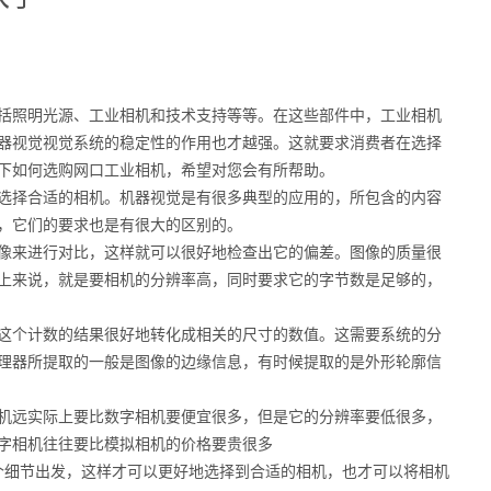
括照明光源、工业相机和技术支持等等。在这些部件中，工业相机
器视觉视觉系统的稳定性的作用也才越强。这就要求消费者在选择
下如何选购网口工业相机，希望对您会有所帮助。
选择合适的相机。机器视觉是有很多典型的应用的，所包含的内容
，它们的要求也是有很大的区别的。
像来进行对比，这样就可以很好地检查出它的偏差。图像的质量很
上来说，就是要相机的分辨率高，同时要求它的字节数是足够的，
这个计数的结果很好地转化成相关的尺寸的数值。这需要系统的分
理器所提取的一般是图像的边缘信息，有时候提取的是外形轮廓信
机远实际上要比数字相机要便宜很多，但是它的分辨率要低很多，
字相机往往要比模拟相机的价格要贵很多
个细节出发，这样才可以更好地选择到合适的相机，也才可以将相机