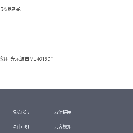
的视觉盛宴：
试应用“光示波器ML4015D”
隐私政策
友情链接
法律声明
元客视界