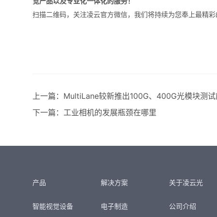
觉产品以及专业化一体化的服务！
扫描二维码，关注凌云官方微信，我们将持续为您奉上最精彩
上一篇：
MultiLane较新推出100G、400G光模块测
下一篇：
工业相机的发展瓶颈在哪里
产品
解决方案
关于凌云光
智能视觉设备
电子制造
公司介绍