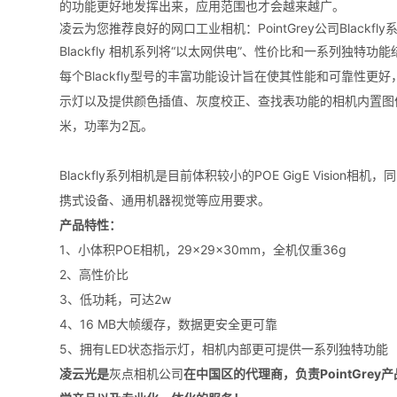
的功能更好地发挥出来，应用范围也才会越来越广。
凌云为您推荐良好的网口工业相机：PointGrey公司Blackfl
Blackfly 相机系列将“以太网供电”、性价比和一系列独特
每个Blackfly型号的丰富功能设计旨在使其性能和可靠性更
示灯以及提供颜色插值、灰度校正、查找表功能的相机内置图像处理管
米，功率为2瓦。
Blackfly系列相机是目前体积较小的POE GigE Visio
携式设备、通用机器视觉等应用要求。
产品特性：
1、小体积POE相机，29×29×30mm，全机仅重36g
2、高性价比
3、低功耗，可达2w
4、16 MB大帧缓存，数据更安全更可靠
5、拥有LED状态指示灯，相机内部更可提供一系列独特功能
凌云光是
灰点相机公司
在中国区的代理商，负责PointGr