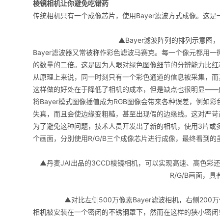
棱镜相机让你避免吃错药
传统相机只有一个成像芯片，使用Bayer滤波方式成像。这是
▲Bayer滤波阵列的排列示意
Bayer滤波器又常被称作彩色滤波马赛克。每一个像元都用
的数量的二倍。这是因为人眼对绿色图像细节的分辨能力比红
从原理上来说，同一时刻只有一个彩色通道的信息被采集，而
这样做的好处在于降低了相机的成本，但是缺点也很明显——
将Bayer模式图像插值成为RGB图像会带来各种误差，例
失真，而且会使边缘变粗糙，甚至出现假的边缘线。这对严苛
为了避免这种问题，技术人员开发出了新的相机，使用3片或多
个画面，分别使用R/G/B三个成像芯片进行成像，最终看到
▲丹麦JAI出品的3CCD棱镜相机，可以实现高速、高色彩还
R/G/B画面，
▲对比左侧500万像素Bayer滤波相机，右侧2
相机被安装在一个密闭的不锈钢罩下，然而在这样的狭小密闭