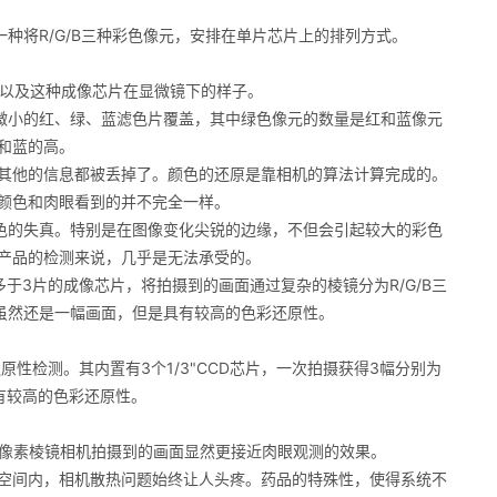
一种将R/G/B三种彩色像元，安排在单片芯片上的排列方式。
图，以及这种成像芯片在显微镜下的样子。
一微小的红、绿、蓝滤色片覆盖，其中绿色像元的数量是红和蓝像元
和蓝的高。
其他的信息都被丢掉了。颜色的还原是靠相机的算法计算完成的。
颜色和肉眼看到的并不完全一样。
如彩色的失真。特别是在图像变化尖锐的边缘，不但会引起较大的彩色
产品的检测来说，几乎是无法承受的。
于3片的成像芯片，将拍摄到的画面通过复杂的棱镜分为R/G/B三
的虽然还是一幅画面，但是具有较高的色彩还原性。
原性检测。其内置有3个1/3"CCD芯片，一次拍摄获得3幅分别为
具有较高的色彩还原性。
00万像素棱镜相机拍摄到的画面显然更接近肉眼观测的效果。
空间内，相机散热问题始终让人头疼。药品的特殊性，使得系统不