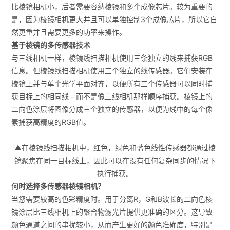
比棱镜相机小，后者需要容纳棱镜和多个成像芯片。较为重要的
是，因为棱镜相机更大并且可以单独控制3个成像芯片，所以它自
然更重并且需要更多的功率来操作。
基于棱镜的多传感器技术
与三线相机一样，棱镜线扫描相机使用三条独立的线来捕获RGB
信息。但棱镜线扫描相机使用三个独立的线传感器。它们安装在
棱镜上并与单个光学平面对齐，以便所有三个传感器可以同时捕
获目标上的相同线 - 而不是像三线相机那样顺序捕获。棱镜上的
二向色涂层将图像分成三个独立的传感器，以便为线中的每个像
素捕获高精度的RGB值。
▲在棱镜线扫描相机中，红色，绿色和蓝色线性传感器都通过棱
镜聚焦在同一目标线上，因此可以在没有任何复杂同步的情况下
执行捕获。
何时选择多传感器棱镜相机？
当您需要较高的色彩精度时。用于分离R，G和B波长的二向色棱
镜涂层比三线相机上的聚合物滤光片提供更准确的区分。这导致
颜色通道之间的串扰较小，从而产生更好的颜色准确度，特别是