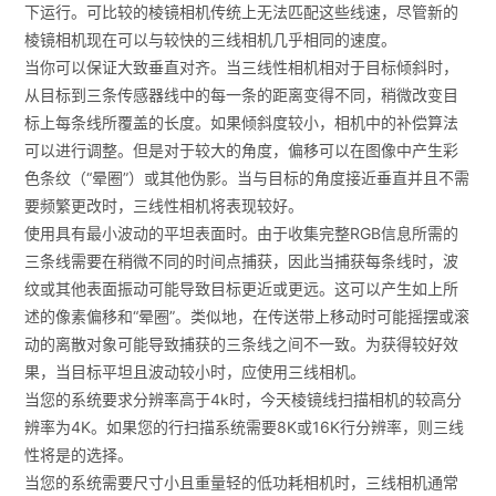
下运行。可比较的棱镜相机传统上无法匹配这些线速，尽管新的
棱镜相机现在可以与较快的三线相机几乎相同的速度。
当你可以保证大致垂直对齐。当三线性相机相对于目标倾斜时，
从目标到三条传感器线中的每一条的距离变得不同，稍微改变目
标上每条线所覆盖的长度。如果倾斜度较小，相机中的补偿算法
可以进行调整。但是对于较大的角度，偏移可以在图像中产生彩
色条纹（“晕圈”）或其他伪影。当与目标的角度接近垂直并且不需
要频繁更改时，三线性相机将表现较好。
使用具有最小波动的平坦表面时。由于收集完整RGB信息所需的
三条线需要在稍微不同的时间点捕获，因此当捕获每条线时，波
纹或其他表面振动可能导致目标更近或更远。这可以产生如上所
述的像素偏移和“晕圈”。类似地，在传送带上移动时可能摇摆或滚
动的离散对象可能导致捕获的三条线之间不一致。为获得较好效
果，当目标平坦且波动较小时，应使用三线相机。
当您的系统要求分辨率高于4k时，今天棱镜线扫描相机的较高分
辨率为4K。如果您的行扫描系统需要8K或16K行分辨率，则三线
性将是的选择。
当您的系统需要尺寸小且重量轻的低功耗相机时，三线相机通常