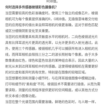
RGB值。
何时选择多传感器棱镜彩色摄像机？
当您需要较高的色彩准确度时。使用三个独立的成像芯片，棱镜
相机可为每个像素提供准确的R，G和B值。无插值意味着交付给
您的应用程序的值比来自拜耳相机的值更准确，这对于颜色匹配
或区分细微阴影变化至关重要。
当您的应用需要具有高灵敏度水平的相机时，二向色棱镜滤光片
具有比拜耳滤光片更高的透光率，以允许更多的入射光通过。此
外，使用三个传感器，棱镜相机几乎可以捕获所有进入相机的光
线，而拜耳相机会阻挡三分之二的波长照射每个像素。由于大多
数像素由红色，绿色和蓝色信息的某种组合表示，因此大量的入
射光从未到达拜耳相机中的传感器。这使得棱镜相机在需要更好
的对比度和差异时具有优势，特别是在图像的较暗区域。
当您想要检测和测量小细节时，与在拜耳插值图像中模糊边缘，
打印和细节的“柔和度”不同，棱镜技术不需要进行插值，从而为需
要读取，测量的应用程序提供更好的空间精度。或以其他方式分
析文本或小图像功能。
当您在整个光谱范围内需要准确，鲜艳的色彩时，与人眼一样，