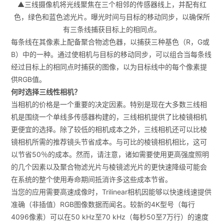
▲三线摄像机将光线聚焦在三个相邻的传感器线上，并配有红
色，绿色和蓝色滤光片。曝光时间与目标的移动同步，以确保所
有三条线捕获目标上的相同点。
每条线在其像素上配备聚合物滤色器，以捕获三种基色（R，G或
B）中的一种。通过使相机与目标的移动同步，可以组合当每条线
经过目标上的相同点时捕获的图像，以为目标线中的每个像素提
供RGB值。
何时选择三线性相机？
当相机的价格是一个重要的决定因素。特别是现在大多数三线相
机是围绕一个单线多传感器构建的，三线相机提供了比棱镜相机
更便宜的选择。除了较低的相机成本之外，三线相机还可以比棱
镜相机所需的推荐镜头节省成本。与可比的棱镜相机相比，这可
以节省50％的成本。然而，请注意，诸如需要使用更高强度照明
的几个因素以及聚合物滤光片与棱镜滤光片的更快速降级可能会
在系统的整个使用寿命期间抵消许多这些成本节省。
当您的应用需要高速成像时，Trilinear相机因能够以快速线速提供
准确（非插值）RGB图像数据而闻名。较新的4K型号（每行
4096像素）可以在50 kHz至70 kHz（每秒50至7万行）的速度