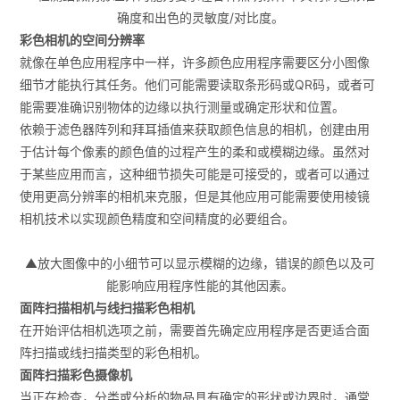
确度和出色的灵敏度/对比度。
彩色相机的空间分辨率
就像在单色应用程序中一样，许多颜色应用程序需要区分小图像
细节才能执行其任务。他们可能需要读取条形码或QR码，或者可
能需要准确识别物体的边缘以执行测量或确定形状和位置。
依赖于滤色器阵列和拜耳插值来获取颜色信息的相机，创建由用
于估计每个像素的颜色值的过程产生的柔和或模糊边缘。虽然对
于某些应用而言，这种细节损失可能是可接受的，或者可以通过
使用更高分辨率的相机来克服，但是其他应用可能需要使用棱镜
相机技术以实现颜色精度和空间精度的必要组合。
▲放大图像中的小细节可以显示模糊的边缘，错误的颜色以及可
能影响应用程序性能的其他因素。
面阵扫描相机与线扫描彩色相机
在开始评估相机选项之前，需要首先确定应用程序是否更适合面
阵扫描或线扫描类型的彩色相机。
面阵扫描彩色摄像机
当正在检查，分类或分析的物品具有确定的形状或边界时，通常