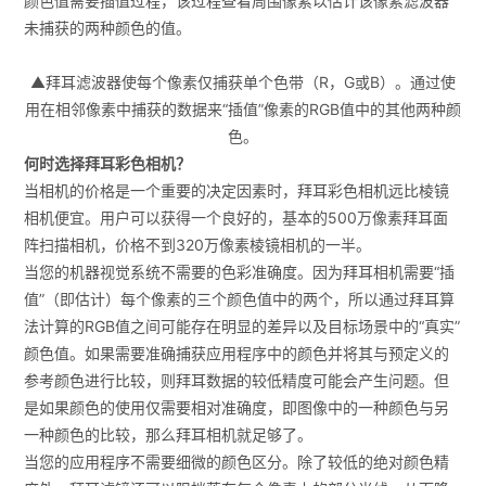
颜色值需要插值过程，该过程查看周围像素以估计该像素滤波器
未捕获的两种颜色的值。
▲拜耳滤波器使每个像素仅捕获单个色带（R，G或B）。通过使
用在相邻像素中捕获的数据来“插值”像素的RGB值中的其他两种颜
色。
何时选择拜耳彩色相机？
当相机的价格是一个重要的决定因素时，拜耳彩色相机远比棱镜
相机便宜。用户可以获得一个良好的，基本的500万像素拜耳面
阵扫描相机，价格不到320万像素棱镜相机的一半。
当您的机器视觉系统不需要的色彩准确度。因为拜耳相机需要“插
值”（即估计）每个像素的三个颜色值中的两个，所以通过拜耳算
法计算的RGB值之间可能存在明显的差异以及目标场景中的“真实”
颜色值。如果需要准确捕获应用程序中的颜色并将其与预定义的
参考颜色进行比较，则拜耳数据的较低精度可能会产生问题。但
是如果颜色的使用仅需要相对准确度，即图像中的一种颜色与另
一种颜色的比较，那么拜耳相机就足够了。
当您的应用程序不需要细微的颜色区分。除了较低的绝对颜色精