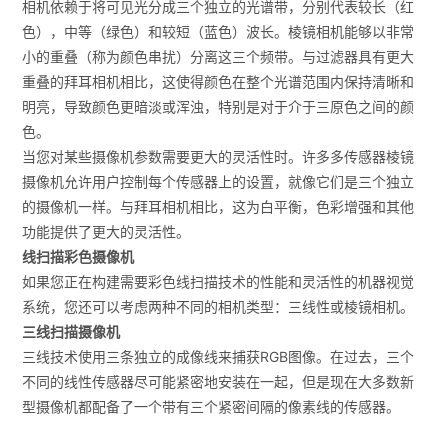
相机依赖于将可见光分成三个独立的光谱带，分别代表较长（红
色），中等（绿色）和较短（蓝色）波长。棱镜相机能够以非常
小的重叠（称为颜色串扰）分离这三个频带。与过滤器具有更大
重叠的拜耳相机相比，这使得颜色在整个光谱范围内保持清晰和
明亮，导致颜色更暗淡或浑浊，特别是对于介于三原色之间的颜
色。
当您对某些摄像机参数需要更大的灵活性时。许多多传感器棱镜
摄像机允许用户控制每个传感器上的设置，就像它们是三个独立
的摄像机一样。与拜耳相机相比，这为白平衡，色彩增强和其他
功能提供了更大的灵活性。
线扫描彩色摄像机
如果您正在构建需要彩色线扫描技术的性能和灵活性的机器视觉
系统，您还可以考虑两种不同的相机类型：三线性或棱镜相机。
三线扫描摄像机
三线技术使用三条独立的成像线来捕获RGB图像。在过去，三个
不同的线性传感器尽可能紧密地安装在一起，但是现在大多数新
型摄像机都配备了一个带有三个紧密间隔的像素线的传感器。