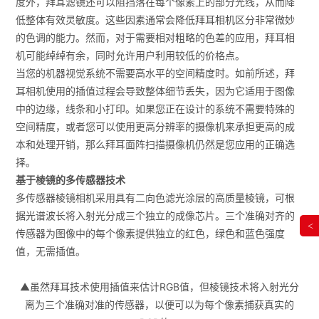
度外，拜耳滤镜还可以阻挡落在每个像素上的部分光线，从而降
低整体有效灵敏度。这些因素通常会降低拜耳相机区分非常微妙
的色调的能力。然而，对于需要相对粗略的色差的应用，拜耳相
机可能绰绰有余，同时允许用户利用较低的价格点。
当您的机器视觉系统不需要高水平的空间精度时。如前所述，拜
耳相机使用的插值过程会导致整体细节丢失，因为它适用于图像
中的边缘，线条和小打印。如果您正在设计的系统不需要特殊的
空间精度，或者您可以使用更高分辨率的摄像机来承担更高的成
本和处理开销，那么拜耳面阵扫描摄像机仍然是您应用的正确选
择。
基于棱镜的多传感器技术
多传感器棱镜相机采用具有二向色滤光涂层的高质量棱镜，可根
据光谱波长将入射光分成三个独立的成像芯片。三个准确对齐的
<
传感器为图像中的每个像素提供独立的红色，绿色和蓝色强度
值，无需插值。
▲虽然拜耳技术使用插值来估计RGB值，但棱镜技术将入射光分
离为三个准确对准的传感器，以便可以为每个像素捕获真实的