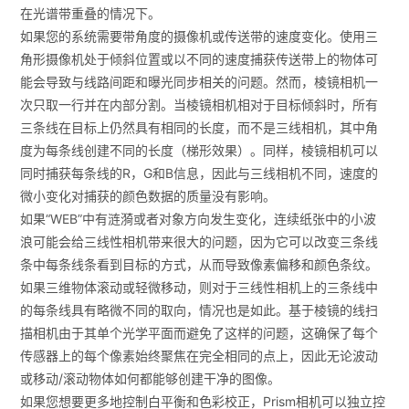
在光谱带重叠的情况下。
如果您的系统需要带角度的摄像机或传送带的速度变化。使用三
角形摄像机处于倾斜位置或以不同的速度捕获传送带上的物体可
能会导致与线路间距和曝光同步相关的问题。然而，棱镜相机一
次只取一行并在内部分割。当棱镜相机相对于目标倾斜时，所有
三条线在目标上仍然具有相同的长度，而不是三线相机，其中角
度为每条线创建不同的长度（梯形效果）。同样，棱镜相机可以
同时捕获每条线的R，G和B信息，因此与三线相机不同，速度的
微小变化对捕获的颜色数据的质量没有影响。
如果“WEB”中有涟漪或者对象方向发生变化，连续纸张中的小波
浪可能会给三线性相机带来很大的问题，因为它可以改变三条线
条中每条线条看到目标的方式，从而导致像素偏移和颜色条纹。
如果三维物体滚动或轻微移动，则对于三线性相机上的三条线中
的每条线具有略微不同的取向，情况也是如此。基于棱镜的线扫
描相机由于其单个光学平面而避免了这样的问题，这确保了每个
传感器上的每个像素始终聚焦在完全相同的点上，因此无论波动
或移动/滚动物体如何都能够创建干净的图像。
如果您想要更多地控制白平衡和色彩校正，Prism相机可以独立控