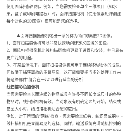
使用面阵扫描相机。例如，当您需要检查单个三维项目（如水
果，盒子或印刷电路板）时，面阵扫描相机（使用像素矩阵创建
每个对象的2D图像）很可能是您的选择。
▲面阵扫描摄像机输出一系列称为“帧”的离散2D图像。
1、面阵扫描摄像机可以非常快速地创建定义区域的图像。
2、面阵扫描摄像机比线扫描摄像机更易于设置和安装，并且具有
更广泛的用途。
3、在某些情况下，面阵扫描摄像机可用于连续移动物体的成像，
但仅限于捕获离散的重叠图像。这可能需要相当多的处理工作来
将这些部件“缝合在一起”以进行适当的分析
线扫描彩色摄像机
当您需要检查长而连续的物品或具有许多不同长度或尺寸的各种
物品时，线扫描相机有效。当对象没有明确定义的开始，结束或
甚至大小时，线扫描相机适合您的应用。
例如，对于所谓的“网络”检查 - 您需要检查纸卷，纺织品或钢材 -
线扫描相机是显而易见的选择。同样，输送系统充满随机排列的
水果或农产品，或飞越森林或农田的成像是线扫描相机的良好候