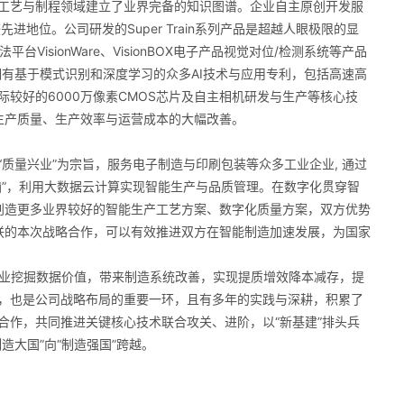
工艺与制程领域建立了业界完备的知识图谱。企业自主原创开发服
进地位。公司研发的Super Train系列产品是超越人眼极限的显
isionWare、VisionBOX电子产品视觉对位/检测系统等产品
有基于模式识别和深度学习的众多AI技术与应用专利，包括高速高
较好的6000万像素CMOS芯片及自主相机研发与生产等核心技
生产质量、生产效率与运营成本的大幅改善。
量兴业”为宗旨，服务电子制造与印刷包装等众多工业企业, 通过
脑”，利用大数据云计算实现智能生产与品质管理。在数字化贯穿智
合创造更多业界较好的智能生产工艺方案、数字化质量方案，双方优势
富联的本次战略合作，可以有效推进双方在智能制造加速发展，为国家
业挖掘数据价值，带来制造系统改善，实现提质增效降本减存，提
，也是公司战略布局的重要一环，且有多年的实践与深耕，积累了
合作，共同推进关键核心技术联合攻关、进阶，以“新基建”排头兵
造大国”向“制造强国”跨越。