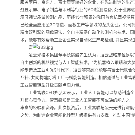
服务苹果、京东方、富士康等较好的企业，在先进制造的生产
务显示屏、电子制造与印刷等行业的AOI检测设备, 处于业界较先
示屏视觉质量检测产品、历经15年积累的我国首套机器视觉算法平台V
已经全面应用至3C制造、面板生产等领域的龙头企业。公司拥
精度双引擎的图像算法、全自主精密自动化检测机台技术、国际
术，能够有效帮助工业企业实现自动化生产与检测, 并且实现
富
凌云光技术集团董事长姚毅先生认为，凌云战略定位是以“质
自主创新的机器视觉与人工智能技术，“为机器植入眼睛和大
能制造及工业4.0的时代下，凌云非常高兴能够与富士康联
互补, 共同构建灯塔工厂与赋能智能制造。相信通过与工业
工业智能转型升级贡献点滴力量。
工业富联CEO郑弘孟表示，工业人工智能可以帮助制造企
升核心竞争力。智慧感知是工业人工智能不可或缺的能力之一
丰富的经验和资源。此次投资后，工业富联与凌云光进行深度
之势，为制造企业智能化转型升级提供有力支撑，推动中国“制