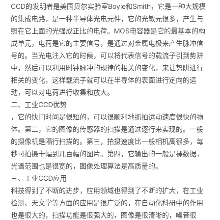
CCD的发明者是美国贝尔实验室Boyle和Smith，它是一种大规模
的集成电路，是一种半导体光电元件，它的光敏元很多，产生与
照在它上面的光强成正比的电荷。MOS电容器是它的最基本的构
成单元，电荷是它的主要信号，是通过对金属电极来产生脉冲信
号的。当光电注入它的时候，可以将代表信号的载流子引到势阱
中，然后可以利用时钟脉冲的规律的相关的变化，来让势阱进行
相关的变化，这样载流子就可以在半导体的表面进行定向的运
动，可以对电荷进行收集和放大。
二、工业CCD优势
，它的快门时间是很短的，可以很顺利地抓拍运动速度很快的物
体。第二，它的图像的传感器的扫描是通过逐行来实现的。一般
的摄像机是隔行扫描的。第三，拍摄速度比一般相机高很多，每
秒可拍摄十幅到几百幅的图片。第四，它输出的一般是裸数据，
光谱范围也是很宽的，图像处理算法是高质量的。
三、工业CCD应用
科技得到了不断的进步，应用领域也得到了不断的扩大，在工业
检测、天文学等方面的应用是很广泛的，在自动化科研中的作用
也是很大的，扫描功能是很强大的，图像是很清晰的，噪音很