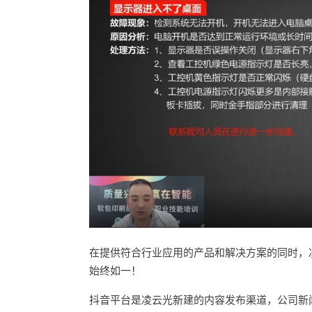
在提供符合行业应用的产品和解决方案的同时，
始终如一！
抖音平台是凌云光新建的内容发布渠道，公司新