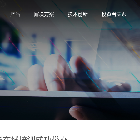
产品
解决方案
技术创新
投资者关系
能在线培训成功举办