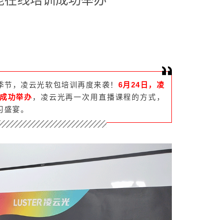
季节，凌云光软包培训再度来袭！
6月24日，凌
成功举办
，凌云光再一次用直播课程的方式，
习盛宴。