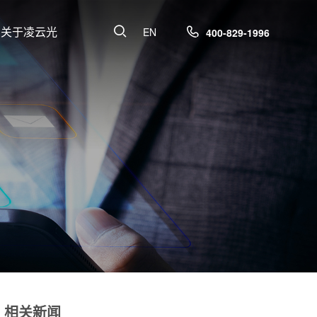
关于凌云光
EN
400-829-1996
相关新闻