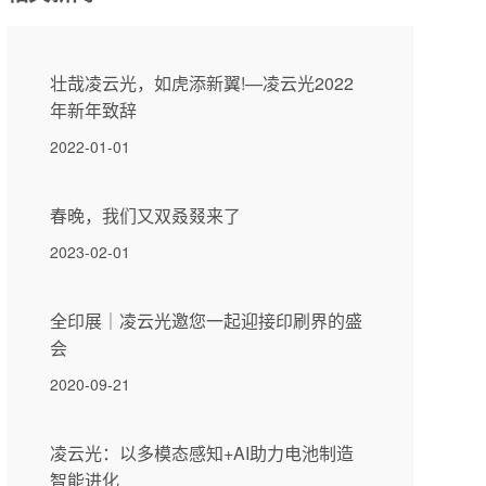
壮哉凌云光，如虎添新翼!—凌云光2022
年新年致辞
2022-01-01
春晚，我们又双叒叕来了
2023-02-01
全印展｜凌云光邀您一起迎接印刷界的盛
会
2020-09-21
凌云光：以多模态感知+AI助力电池制造
智能进化