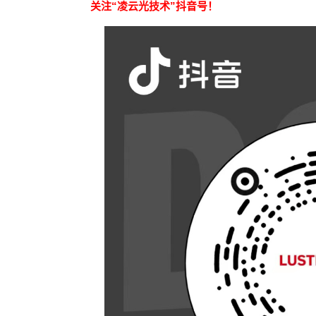
关注“凌云光技术”抖音号！