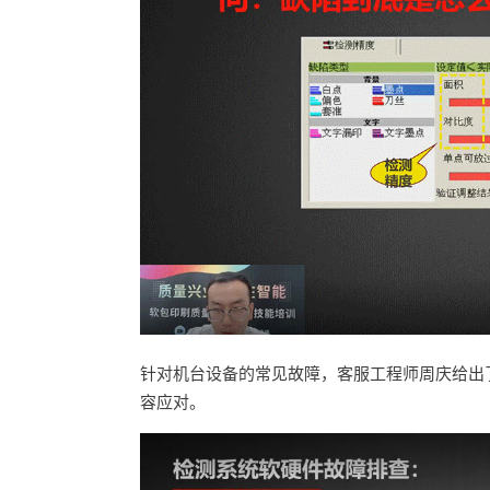
针对机台设备的常见故障，客服工程师周庆给出
容应对。