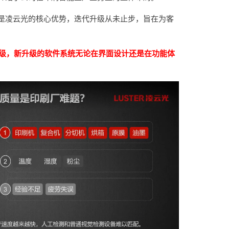
是凌云光的核心优势，迭代升级从未止步，旨在为客
级，新升级的软件系统无论在界面设计还是在功能体