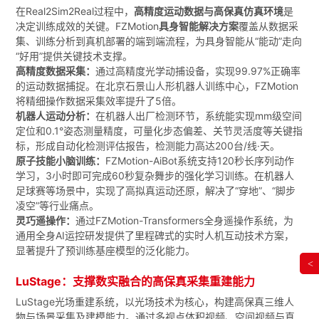
在Real2Sim2Real过程中，
高精度运动数据与高保真仿真环境
是
决定训练成效的关键。
FZMotion
具身智能解决方案
覆盖从数据采
集、训练分析到真机部署的端到端流程，为具身智能从“能动”走向
“好用”提供关键技术支撑。
高精度数据采集：
通过高精度光学动捕设备，实现99.97%正确率
的运动数据捕捉。在北京石景山人形机器人训练中心，FZMotion
将精细操作数据采集效率提升了5倍。
机器人运动分析：
在机器人出厂检测环节，系统能实现mm级空间
定位和0.1°姿态测量精度，可量化步态偏差、关节灵活度等关键指
标，形成自动化检测评估报告，检测能力高达200台/线·天。
原子技能小脑训练：
FZMotion-AiBot系统支持120秒长序列动作
学习，3小时即可完成60秒复杂舞步的强化学习训练。在机器人
足球赛等场景中，实现了高拟真运动还原，解决了“穿地”、“脚步
凌空”等行业痛点。
灵巧遥操作：
通过FZMotion-Transformers全身遥操作系统，为
通用全身AI运控研发提供了里程碑式的实时人机互动技术方案，
显著提升了预训练基座模型的泛化能力。
<
LuStage：支撑数实融合的高保真采集重建能力
LuStage光场重建系统
，以光场技术为核心，构建高保真三维人
物与场景采集及建模能力。通过多视点体积视频、空间视频与真