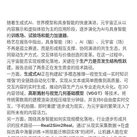
随着生成式AI、世界模型和具身智能的快速演进，元宇宙正从以
内容展示和虚拟体验为主的应用阶段，逐步演化为AI与具身智能
的
训练场、试验场和能力加速器
。
杨艺在报告中指出，具身智能（体）、AI（脑）、元宇宙（场）
不再是孤立赛道，而是形成相互支撑、协同演进的共生生态，共
同驱动生产方式、交互体验与价值创造的变革。在这一过程中，
元宇宙能否实现规模化落地，关键在于
生产力是否发生结构性跃
迁
，报告总结了两条正在发生质变的技术路径。
一方面，
生成式AI
正在构建起“多模态推理—视觉生成—实时知识
增强”的全链路自动化引擎，实现从文本或简单图像到高质量、可
交互内容的实时生成，推动内容生产力从专业走向大众化。在3D
内容领域，
高斯溅射与视觉几何基础模型（VGGT）
等技术，将
传统需数周的建模渲染流程压缩至分钟级，并支持6自由度实时交
互，“手机拍摄、即时重建”逐步成为现实，为元宇宙的繁荣注入了
前所未有的内容活力。
另一方面，围绕具身智能如何实现规模化落地，行业逐步形成共
识的技术路径——
Real2Sim2Real
。通过“从现实采集数据→在虚
拟仿真中海量训练→将技能迁移回实体”的闭环，让机器人能在安