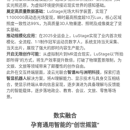
实光照还原，为虚拟环境提供接近现实世界的感知基础。
奠定高质量数据基础：
LuStage光场大科学装置，实现了
1:100000高动态光场复现，瞬时最高照度超10万Lux，核心区域
照度一致性达99%，为高质量3D人物重建、照明及成像奠定了坚
实基础。
推动规模化应用：
在2025全运会上，LuStage实现了业内首次规
模化、全流程、1:1制作冠军运动员数字人，系统支持当天采集、
当天出片，展现了强大的即时内容生产能力。
开启无限创作可能：
从虚拟制片到MR混合现实，LuStage以“所拍
即所得”的方式，将生产效率提升数倍，打破了物理置景限制，为
文娱、文旅等领域带来了颠覆性的创作自由。
此外在交互终端层面，凌云光联合
智谱AI与洲明科技
，探索打造
智显机器人
解决方案，将AI理解能力、显示技术与具身交互相结
合，使显示终端从单向信息呈现，逐步演进为具备理解与反馈能
力的智能载体，逐步落地政企、教育、会议、文旅、零售等场
景。
数实融合
孕育通用智能的“创世摇篮”