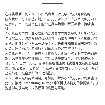
在报告最后，杨艺从产业实践出发，对元宇宙与具身智能的下一
阶段发展进行了展望。她指出，元宇宙正从单点技术突破走向工
程验证，真正的挑战在于能否在
真实场景中经受检验、持续演
进
。
在训练体系层面，具身智能的发展离不开高质量数据与系统化训
练场的建设。随着多视点体积视频、动捕系统与力学感知能力的
成熟，训练范式正从单一动作学习，
迈向多模态协同与复杂行为
组合
，逐步构建从宏观行为到微观操作的完整能力体系。
从更长远看，元宇宙将成为连接感知、训练与验证的重要基础设
施，为世界模型构建和通用智能演进提供安全、可控的试验环
境。“元宇宙并非终点，而是通
用智能走向现实世界之前的必经阶
段
。”杨艺强调，它将是一个让AI学会理解世界、预测未来、并安
全参与现实社会运行的“创世摇篮”。
未来，凌云光将持续围绕具身智能、世界模型与元宇宙底层能力
建设，推动
FZMotion与LuStage等关键技术能力的协同演进
，加
速虚拟与现实统一世界模型的构建与落地。