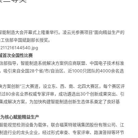
世界智能制造大会开幕式上隆重举行。凌云光参赛项目“面向精益生产的
由工信部辛国斌副部长授奖。
域首次全国性比赛
信部指导，智能制造系统解决方案供应商联盟、中国电子技术标准
引来自全国28个省/市/自治区、近1000只团队的4000余名选
解决方案创新”三大赛道，设立东、西、南、北四大赛区，每个赛区评
经过80余名业界权威专家评审，成功遴选出30个创新成果突出、引
集成解决方案，为加快构建智能制造创新生态体系奠定了良好基
术为核心赋能精益生产
智能视觉检测设备为载体，联合福莱特玻璃集团股份有限公司、江
制造行业的龙头企业，经过形式审查、专家评审、路演答辩等环节