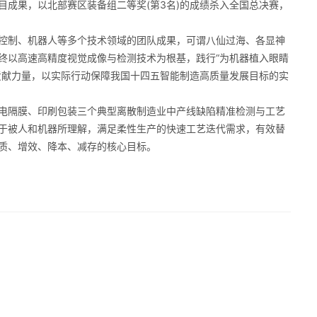
目成果，以北部赛区装备组二等奖(第3名)的成绩杀入全国总决赛，
控制、机器人等多个技术领域的团队成果，可谓八仙过海、各显神
终以高速高精度视觉成像与检测技术为根基，践行“为机器植入眼睛
贡献力量，以实际行动保障我国十四五智能制造高质量发展目标的实
电隔膜、印刷包装三个典型离散制造业中产线缺陷精准检测与工艺
于被人和机器所理解，满足柔性生产的快速工艺迭代需求，有效替
质、增效、降本、减存的核心目标。