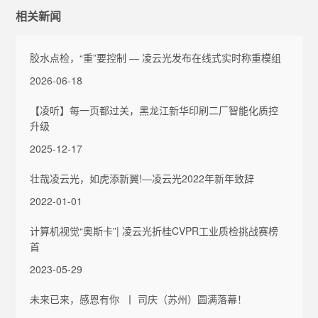
相关新闻
胶水点检，“重”要控制 — 凌云光发布在线式实时称重模组
2026-06-18
【凌听】每一页都过关，黑龙江新华印刷二厂智能化质控
升级
2025-12-17
壮哉凌云光，如虎添新翼!—凌云光2022年新年致辞
2022-01-01
计算机视觉“奥斯卡”| 凌云光折桂CVPR工业质检挑战赛榜
首
2023-05-29
未来已来，感恩有你 丨 司庆（苏州）圆满落幕！