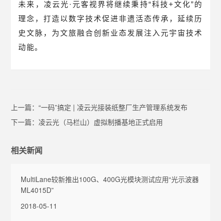
未来，凌云光·元客视界将继续秉持“科技+文化”的
理念，打造以数字技术促进非遗活态传承，延续历
史文脉，为文旅融合创新业态发展注入元宇宙技术
动能。
上一篇：
“一码”搞定 | 凌云光接装纸整厂生产管理系统发布
下一篇：
凌云光（马栏山）虚拟制播基地正式启用
相关新闻
MultiLane较新推出100G、400G光模块测试应用“光示波器
ML4015D”
2018-05-11