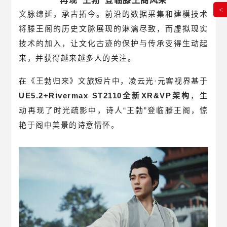
再现“王勃”登临滕王阁风采
<
文脉绵延，承古拓今。前沿的数据采集和建模技术
将滕王阁的历史文脉展现的淋漓尽致，而虚拟现实
技术的加入，让文化古迹的保护与传承变得生动起
来，并获得越来越多人的关注。
在《王勃归来》文旅短片中，凌云光·元客视界基于
UE5.2+Rivermax ST2110全新XR&VP架构
，生
动再现了时光疏影中，诗人“王勃”登临滕王阁，惊
艳于阁中美景的诗意情怀。