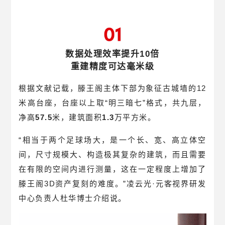
数据处理效率提升10倍
重建精度可达毫米级
根据文献记载，滕王阁主体下部为象征古城墙的12
米高台座，台座以上取“明三暗七”格式，共九层，
净高
57.5
米，建筑面积
1.3
万平方米。
“相当于两个足球场大，是一个长、宽、高立体空
间，尺寸规模大、构造极其复杂的建筑，而且需要
在有限的空间内进行测量，这在一定程度上增加了
滕王阁3D资产复刻的难度。”
凌云光·元客视界研发
中心负责人杜华博士介绍说。