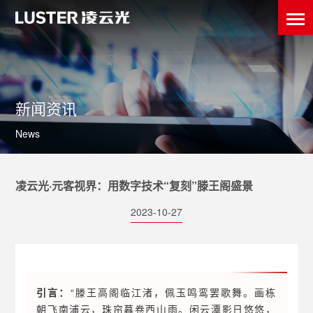
新闻资讯
News
凌云光·元客视界：用数字技术“复刻”滕王阁盛景
2023-10-27
引言：
“滕王高阁临江渚，佩玉鸣鸾罢歌舞。画栋
朝飞南浦云，珠帘暮卷西山雨。闲云潭影日悠悠，