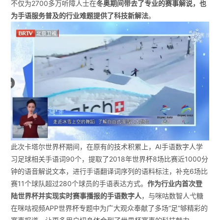
不仅为2700多万听障人士在
冬奥期间带去了专业的赛事解说，也
为手语服务普及的行业难题提供了科技新解法
。
此次卡塔尔世界杯期间，在原有的技术积累上，AI手语数字人学
习足球相关手语词90个，提取了2018年世界杯8场比赛近1000分
钟的语音解说文本，进行手语翻译词序列的语料标注，补充6场比
赛11个球队超过280个球员的手语表达方式。
作为行业内首次登
陆世界杯并实现实时赛事播报的手语数字人
，与咪咕数智人弋糖
在咪咕视频APP世界杯专题中为广大观众奉献了多场“足”够精彩的