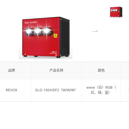
品牌
产品名称
颜色
www（白）RGB（
REVOX
SLG-150HSP2（W/W/W）
红、绿、蓝）