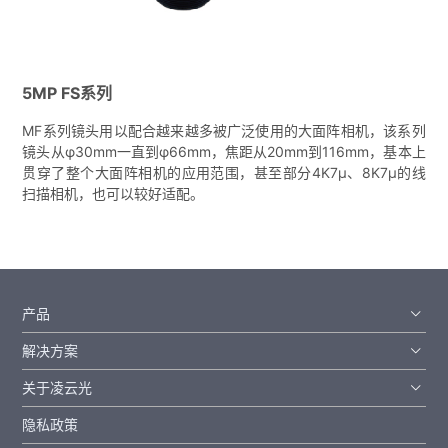
5MP FS系列
MF系列镜头用以配合越来越多被广泛使用的大面阵相机，该系列
镜头从φ30mm一直到φ66mm，焦距从20mm到116mm，基本上
贯穿了整个大面阵相机的应用范围，甚至部分4K7μ、8K7μ的线
扫描相机，也可以较好适配。
产品
解决方案
关于凌云光
隐私政策