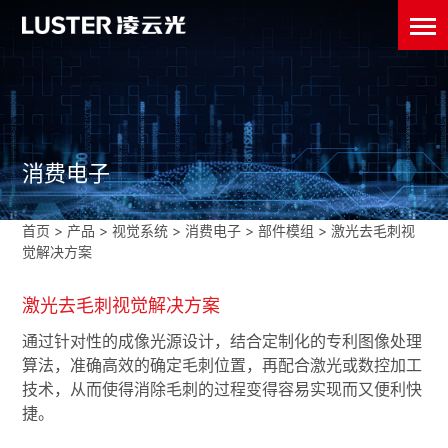
消费电子
首页
>
产品 >
视觉系统
>
消费电子
>
部件模组
>
激光去毛刺视
觉解决方案
激光去毛刺视觉解决方案
通过针对性的成像光源设计，结合定制化的专利图像处理
算法，准确高效的确定毛刺位置，再配合激光或数控加工
技术，从而使得消除毛刺的过程变得容易实现而又便利快
捷。