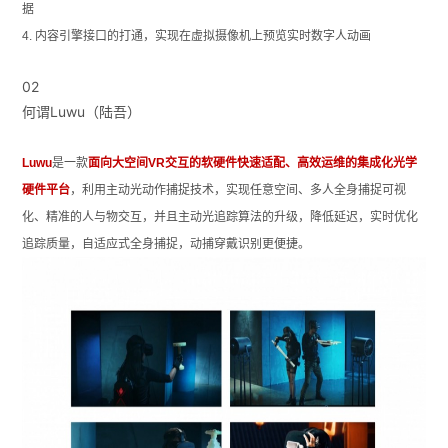
据
4.
内容引擎接口的打通，实现在虚拟摄像机上预览实时数字人动画
02
何谓Luwu（陆吾）
Luwu
是一款
面向
大
空
间VR交互的软硬件快速适配、高效运维的集成化光学
硬件平台
，利用主动光动作捕捉技术，实现任意空间、多人全身捕捉可视
化
、精准的人与物交互，并且主动光追踪算法的升
级，降低延迟，
实时优化
追踪质量，
自适应式全身捕捉，动捕
穿戴识别更便捷。