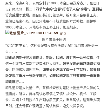
原来，恰逢新年，公司定制了10000本台历要送给客户，但由于
设计师疏忽，
将二十四节气中的“立春”打成了人名“李春”，直到装
订完成后才发现。
而台历装订比较复杂，拆开来只会更费工夫，
重做已经来不及，因此只能用不干胶遮住的方式补救。而整整
10000本台历，只能所有员工齐上阵，加班加点。
图片来源于网络
“立春”变“李春”，这种失误有没有办法避免呢？我们来细细盘一
盘。。。
印刷品的制作涉及到设计、制版、印刷、装订等一系列过程
，任
何一个环节出错都可能造成巨大损失。
越早发现问题越能避免损
失。
回顾这次印刷事故，
如果设计发现了改一个字就行，如果制
版发现了重发一张版子就行，如果印刷发现了只要将这一页重新
印刷就行……
印品通常是大批量生产，首样检查校对是防止批量产品欠佳的关
键措施，所以，首样确认必须慎之又慎！从设计、机长、工段
长、车间主任到技术生产副总层层把关，重重确认。遇到重大项
目时，还会请客户现场签字确认首样，避免交货争议。