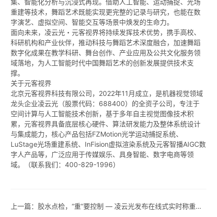
集、智能化分析与沉浸式再现。借助人工智能、运动捕捉、光场
重建等技术，舞蹈艺术既能实现更完整的记录与研究，也能在数
字演艺、虚拟空间、智能交互等场景中焕发的生命力。
面向未来，凌云光・元客视界将持续发挥技术优势，携手高校、
科研机构和产业伙伴，推动科技与舞蹈艺术深度融合，加速舞蹈
数字化成果在教学科研、舞台创作、产业应用及公共文化服务领
域落地，为人工智能时代中国舞蹈艺术的创新发展提供技术支
撑。
关于元客视界
北京元客视界科技有限公司，2022年11月成立，是机器视觉领域
龙头企业凌云光（股票代码：688400）的全资子公司，专注于
空间计算与人工智能技术创新，基于多年自主视觉图像技术积
累，元客视界具备底层核心硬件、算法研发能力及整体系统设计
与集成能力，核心产品包括FZMotion光学运动捕捉系统、
LuStage光场重建系统、InFision虚拟渲染系统及元客智播AIGC数
字人产品等，广泛应用于传媒娱乐、具身智能、数字电商等领
域。（联系我们：400-829-1996）
上一篇：
胶水点检，“重”要控制 — 凌云光发布在线式实时称重模组