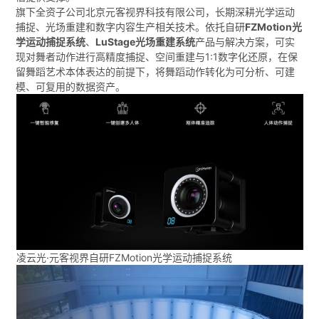
旗下全资子公司北京元客视界科技有限公司，长期深耕光学运动
捕捉、光场重建和数字内容生产相关技术。依托自研
FZMotion
光
学运动捕捉系统
、
LuStage
光场重建系统
产品与解决方案，可实
现对舞者动作进行高精度捕捉、空间重建与1:1数字化还原，在保
留舞蹈艺术本体表达的前提下，将舞蹈动作转化为可分析、可建
模、可复用的数据资产。
凌云光·元客视界自研FZMotion光学运动捕捉系统