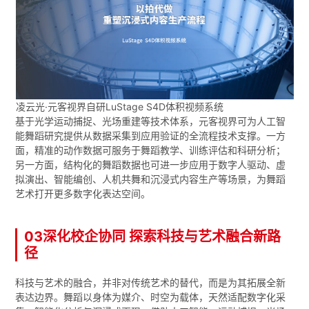
凌云光·元客视界自研LuStage S4D体积视频系统
基于光学运动捕捉、光场重建等技术体系，元客视界可为人工智
能舞蹈研究提供从数据采集到应用验证的全流程技术支撑。一方
面，精准的动作数据可服务于舞蹈教学、训练评估和科研分析；
另一方面，结构化的舞蹈数据也可进一步应用于数字人驱动、虚
拟演出、智能编创、人机共舞和沉浸式内容生产等场景，为舞蹈
艺术打开更多数字化表达空间。
03深化校企协同 探索科技与艺术融合新路
径
科技与艺术的融合，并非对传统艺术的替代，而是为其拓展全新
表达边界。舞蹈以身体为媒介、时空为载体，天然适配数字化采